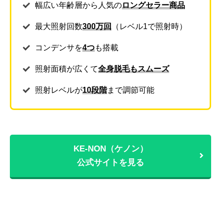
幅広い年齢層から人気の
ロングセラー商品
最大照射回数
300万回
（レベル1で照射時）
コンデンサを
4つ
も搭載
照射面積が広くて
全身脱毛もスムーズ
照射レベルが
10段階
まで調節可能
KE-NON（ケノン）
公式サイトを見る