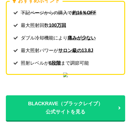
おすすめポイント
下記ページからの購入で
約16％OFF
最大照射回数
100万回
ダブル冷却機能により
痛みが少ない
最大照射パワーが
サロン級の13.8J
照射レベルが
6段階
まで調節可能
BLACKRAVE（ブラックレイブ）
公式サイトを見る