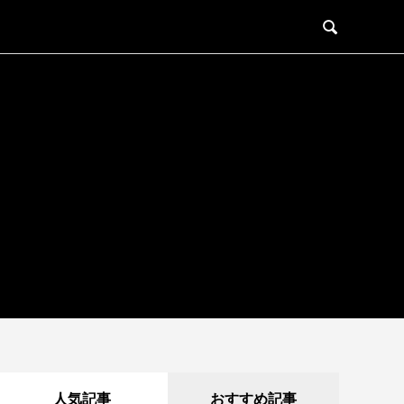
C

O
1.
男
性
N
が
脱
T
毛
す
E
る
べ
き
N
理
由
T
2.
メ
S
ン
ズ
脱
人気記事
おすすめ記事