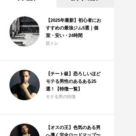
毛
は
全
【2025年最新】初心者にお
4
すすめの最強ジム5選｜個
種
室・安い・24時間
類
筋トレ
3.
メ
ン
ズ
【チート級】恐ろしいほど
脱
毛
モテる男性のあるある25
の
選！【特徴一覧】
種
モテる男の特徴
類
別
解
説
【オスの王】色気のある男
：
メ
へ導く完全ロードマップ〜