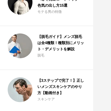
リ
色気の出し方15選
ッ
モテる男の特徴
ト
・
デ
メ
【脱毛ガイド】メンズ脱毛
リ
ッ
は全4種類！種類別にメリッ
ト
ト・デメリットを解説
①
脱毛
医
療
レ
ー
【3ステップで完了！】正し
ザ
いメンズスキンケアのやり
ー
方【動画付き】
脱
毛
スキンケア
②